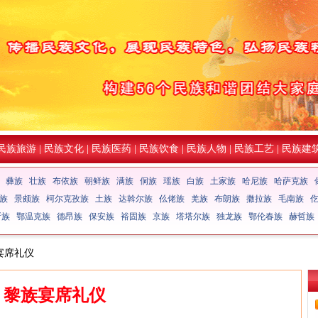
民族旅游
|
民族文化
|
民族医药
|
民族饮食
|
民族人物
|
民族工艺
|
民族建
彝族
壮族
布依族
朝鲜族
满族
侗族
瑶族
白族
土家族
哈尼族
哈萨克族
族
景颇族
柯尔克孜族
土族
达斡尔族
仫佬族
羌族
布朗族
撒拉族
毛南族
斯族
鄂温克族
德昂族
保安族
裕固族
京族
塔塔尔族
独龙族
鄂伦春族
赫哲族
宴席礼仪
黎族宴席礼仪