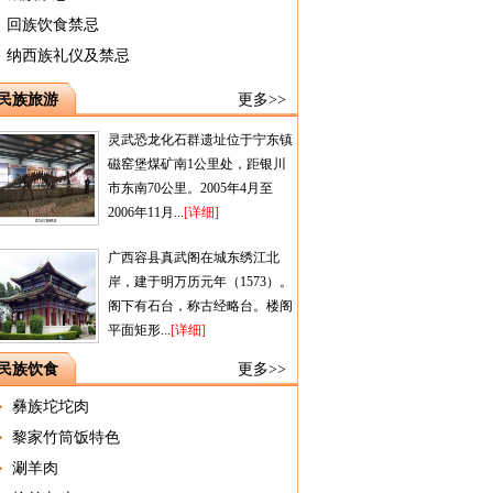
回族饮食禁忌
纳西族礼仪及禁忌
民族旅游
更多>>
灵武恐龙化石群遗址位于宁东镇
磁窑堡煤矿南1公里处，距银川
市东南70公里。2005年4月至
2006年11月...
[详细]
广西容县真武阁在城东绣江北
岸，建于明万历元年（1573）。
阁下有石台，称古经略台。楼阁
平面矩形...
[详细]
民族饮食
更多>>
彝族坨坨肉
黎家竹筒饭特色
涮羊肉