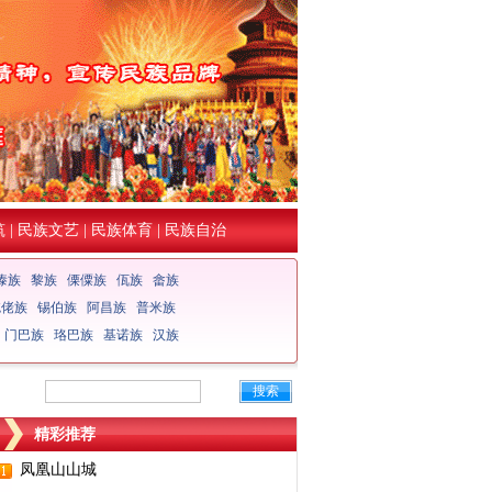
筑
|
民族文艺
|
民族体育
|
民族自治
傣族
黎族
傈僳族
佤族
畲族
仡佬族
锡伯族
阿昌族
普米族
门巴族
珞巴族
基诺族
汉族
搜索
精彩推荐
凤凰山山城