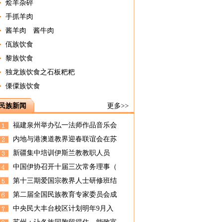
烩羊杂碎
手抓羊肉
酱羊肉 酱牛肉
佤族饮食
黎族饮食
独龙族饮食之石板粑粑
傈僳族饮食
民族新闻
更多>>
福建泉州举办弘一法师作品音乐会
内地与港澳道教界迎春联谊会在苏
新疆集中培训伊斯兰教教职人员
中国伊协召开十届三次常务理事（
第十三期爱国宗教界人士研修班结
第二届全国民族教育专家委员会成
中央民大丰台校区计划明年9月入