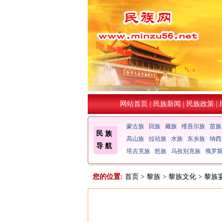
网站首页
|
民族新闻
|
民族政策
|
蒙古族
回族
藏族
维吾尔族
苗族
民 族
高山族
拉祜族
水族
东乡族
纳西
导 航
塔吉克族
怒族
乌孜别克族
俄罗
您的位置:
首页
>
黎族
>
黎族文化
> 黎族