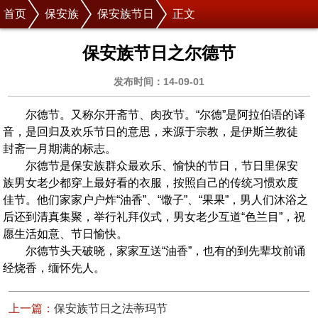
首页
保安族
保安族节日
正文
保安族节日之尔德节
发布时间：14-09-01
尔德节。又称尔开斋节、肉孜节。“尔德”是阿拉伯语的译
音，是回归及欢乐节日的意思，来源于宗教，是伊斯兰教徒
封斋一月期满的标志。
尔德节是保安族群众最欢乐、愉快的节日，节日里保安
族男女老少都穿上最好看的衣服，按照自己的传统习惯欢度
佳节。他们家家户户炸“油香”、“馓子”、“果果”，男人们沐浴之
后还到清真集聚，举行礼拜仪式，男女老少互道“色兰目”，祝
愿生活如意、节日愉快。
尔德节头天破晓，家家互送“油香”，也有的到先辈坟前诵
经烧香，缅怀先人。
上一篇：
保安族节日之法蒂玛节