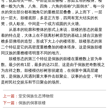
穹，犹如塔尖一样。中部是层层叠楼，形如宝塔的楼身。楼
檐一般为六角、八角、四角，六角的俗称“六面倒水”，每一分
水的突出部分都有翘角它的重檐层层叠叠，从上而下，一层
比一层大。鼓楼底部，多是正方形，四周有宽大结实的长
凳，供人歇坐。中间是一个或方或圆的大火塘。
从基本的轮廓和整体的形式上来说，鼓楼的形态的最显
着的特点是，大体上在不脱离杉树原型的基础上揉合汉族密
檐多层佛塔的造型，形成下大上小的楼塔形。鼓楼形态的第
二个特征是它的高密度重檐叠加的楼体塔身。这是侗族鼓楼
同汉族的重檐楼塔明显不同的地方。
鼓楼形态的第三个特征是侗族的鼓楼在重檐数上皆为单
数。最少的有1层，最多的达21层。这是由于侗族把奇数视之
为吉祥之数。鼓楼模仿杉树形状建造，在侗寨中属高层建
筑，是侗族人民遇到重大事件击鼓聚众、议事的会堂，平时
是村民社交娱乐和节日聚会的场所。
上一篇：
堂安侗族生态博物馆
下一篇：
侗族的侗寨鼓楼