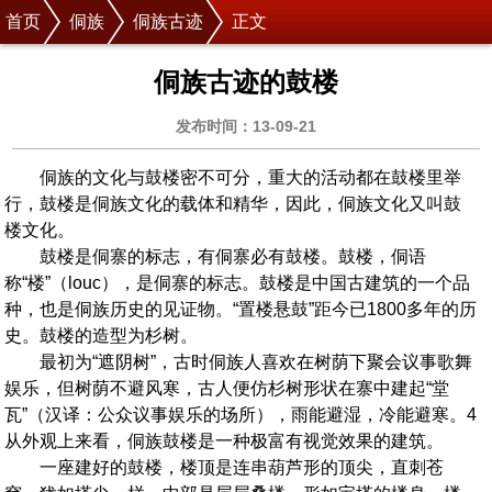
首页
侗族
侗族古迹
正文
侗族古迹的鼓楼
发布时间：13-09-21
侗族的文化与鼓楼密不可分，重大的活动都在鼓楼里举
行，鼓楼是侗族文化的载体和精华，因此，侗族文化又叫鼓
楼文化。
鼓楼是侗寨的标志，有侗寨必有鼓楼。鼓楼，侗语
称“楼”（louc），是侗寨的标志。鼓楼是中国古建筑的一个品
种，也是侗族历史的见证物。“置楼悬鼓”距今已1800多年的历
史。鼓楼的造型为杉树。
最初为“遮阴树”，古时侗族人喜欢在树荫下聚会议事歌舞
娱乐，但树荫不避风寒，古人便仿杉树形状在寨中建起“堂
瓦”（汉译：公众议事娱乐的场所），雨能避湿，冷能避寒。4
从外观上来看，侗族鼓楼是一种极富有视觉效果的建筑。
一座建好的鼓楼，楼顶是连串葫芦形的顶尖，直刺苍