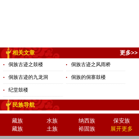
相关文章
更多>>
侗族古迹之鼓楼
侗族古迹之风雨桥
侗族古迹的九龙洞
侗族的侗寨鼓楼
纪堂鼓楼
民族导航
藏族
水族
纳西族
保安族
藏族
土族
裕固族
展开更多