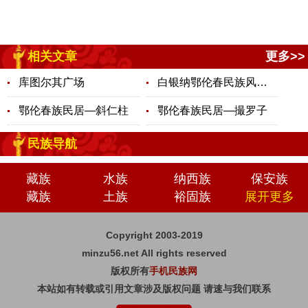
相关文章
更多>>
库图尔其广场
白银纳鄂伦春民族风情园
鄂伦春族民居—斜仁柱
鄂伦春族民居—撮罗子
民族导航
藏族
水族
纳西族
保安族
藏族
土族
裕固族
展开更多
Copyright 2003-2019
minzu56.net All rights reserved
版权所有
手机民族网
本站如有转载或引用文章涉及版权问题 请速与我们联系