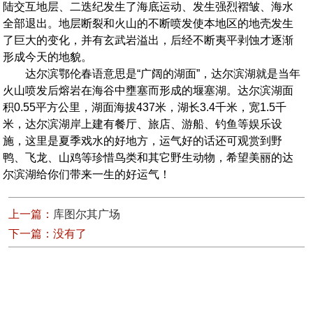
陆交互地层、二迭纪发生了海底运动、发生强烈褶皱、海水
全部退出。地层断裂和火山的不断喷发使本地区的地壳发生
了巨大的变化，并有玄武岩溢出，后经不断夷平剥蚀才逐渐
形成今天的地貌。
达尔滨鄂伦春语意思是“广阔的湖面”，达尔滨湖就是当年
火山喷发后熔岩在海谷中壅塞而形成的堰塞湖。达尔滨湖面
积0.55平方公里，湖面海拔437米，湖长3.4千米，宽1.5千
米，达尔滨湖岸上建有餐厅、旅店、游船、钓鱼等娱乐设
施，这里是夏季戏水的好地方，运气好的话还可观赏到野
鸭、飞龙、山鸡等珍惜鸟类和其它野生动物，希望美丽的达
尔滨湖给你们带来一生的好运气！
上一篇：
库图尔其广场
下一篇：没有了