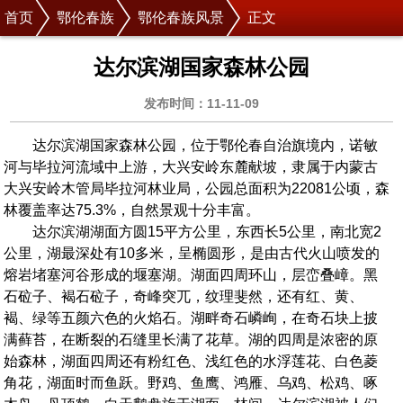
首页
鄂伦春族
鄂伦春族风景
正文
达尔滨湖国家森林公园
发布时间：11-11-09
达尔滨湖国家森林公园，位于鄂伦春自治旗境内，诺敏
河与毕拉河流域中上游，大兴安岭东麓献坡，隶属于内蒙古
大兴安岭木管局毕拉河林业局，公园总面积为22081公顷，森
林覆盖率达75.3%，自然景观十分丰富。
达尔滨湖湖面方圆15平方公里，东西长5公里，南北宽2
公里，湖最深处有10多米，呈椭圆形，是由古代火山喷发的
熔岩堵塞河谷形成的堰塞湖。湖面四周环山，层峦叠嶂。黑
石砬子、褐石砬子，奇峰突兀，纹理斐然，还有红、黄、
褐、绿等五颜六色的火焰石。湖畔奇石嶙峋，在奇石块上披
满藓苔，在断裂的石缝里长满了花草。湖的四周是浓密的原
始森林，湖面四周还有粉红色、浅红色的水浮莲花、白色菱
角花，湖面时而鱼跃。野鸡、鱼鹰、鸿雁、乌鸡、松鸡、啄