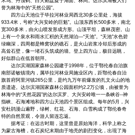
木鸟、丹顶鹤、白天鹅盘旋于湖面、林间。达尔滨湖被人们
誉为林海中的“天然公园”。
四方山天池位于毕拉河林业局西北30多公里处，海拔
933.4米，号称“大兴安岭的巨魁”。山顶东西长500多米，南北
宽300多米，由火山喷发形成方形。山顶平坦，森林茂密。山
上有一个泉水和雨水汇积的天然湖泊—“天池”。“天池”水色碧
绿幽深，四周都是蜂窝状的礁石，是火山岩浆冷却后形成的
高耸石壁，像一堵石头筑成的墙。登上四方山，极目远眺，
好似群山在低首朝拜。
达尔滨湖国家森林公园建于1998年，位于鄂伦春自治旗
南部诺敏镇境内，属毕拉河林业局施业区内，距鄂伦春自治
旗首府阿里河镇265公里，是约九万年前爆发的扎文火山的地
质遗迹。达尔滨湖国家森林公园面积约2.2万公顷，由被誉为
林海中的“天然花园”的达尔滨罗、大兴安岭唯一一条峡谷--神
指峡、石海滩地和四方山天池四个景区组成。每年的5月，兴
安杜鹃漫山遍野，绿树、红花、石海、白雪构成了鄂伦春奇
特的自然景观，令游人留连忘返。
据考证：在远古时期，这里曾是原始海洋，科学上称之
为蒙古海槽，在石炭纪末期由于地壳的剧烈变化，出现了海