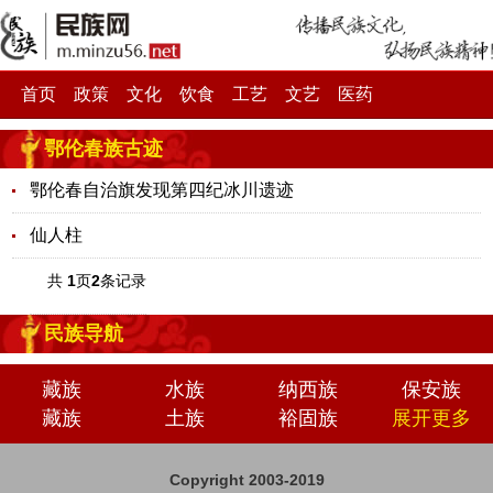
首页
政策
文化
饮食
工艺
文艺
医药
鄂伦春族古迹
鄂伦春自治旗发现第四纪冰川遗迹
仙人柱
共
1
页
2
条记录
民族导航
藏族
水族
纳西族
保安族
藏族
土族
裕固族
展开更多
Copyright 2003-2019