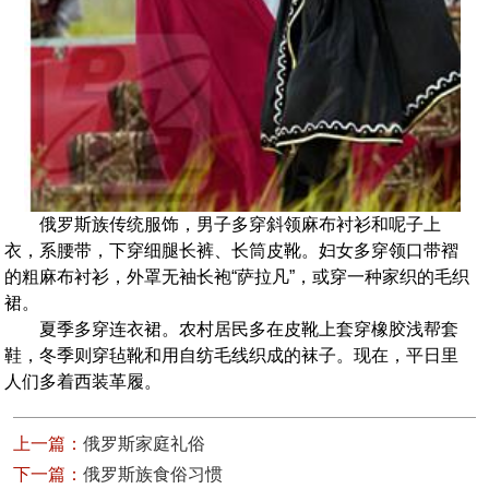
俄罗斯族传统服饰，男子多穿斜领麻布衬衫和呢子上
衣，系腰带，下穿细腿长裤、长筒皮靴。妇女多穿领口带褶
的粗麻布衬衫，外罩无袖长袍“萨拉凡”，或穿一种家织的毛织
裙。
夏季多穿连衣裙。农村居民多在皮靴上套穿橡胶浅帮套
鞋，冬季则穿毡靴和用自纺毛线织成的袜子。现在，平日里
人们多着西装革履。
上一篇：
俄罗斯家庭礼俗
下一篇：
俄罗斯族食俗习惯