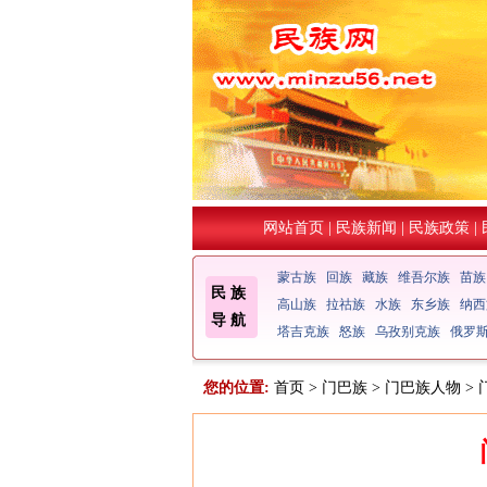
网站首页
|
民族新闻
|
民族政策
|
蒙古族
回族
藏族
维吾尔族
苗族
民 族
高山族
拉祜族
水族
东乡族
纳西
导 航
塔吉克族
怒族
乌孜别克族
俄罗
您的位置:
首页
>
门巴族
>
门巴族人物
>