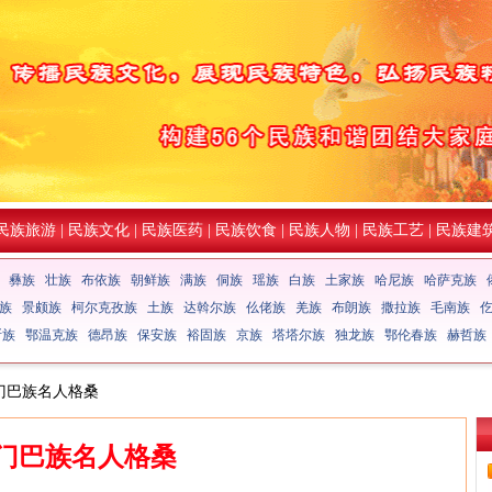
民族旅游
|
民族文化
|
民族医药
|
民族饮食
|
民族人物
|
民族工艺
|
民族建
彝族
壮族
布依族
朝鲜族
满族
侗族
瑶族
白族
土家族
哈尼族
哈萨克族
族
景颇族
柯尔克孜族
土族
达斡尔族
仫佬族
羌族
布朗族
撒拉族
毛南族
斯族
鄂温克族
德昂族
保安族
裕固族
京族
塔塔尔族
独龙族
鄂伦春族
赫哲族
 门巴族名人格桑
门巴族名人格桑