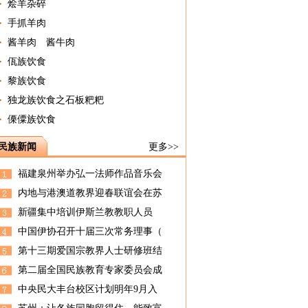
烩羊杂碎
手抓羊肉
酱羊肉 酱牛肉
佤族饮食
黎族饮食
独龙族饮食之石板粑粑
傈僳族饮食
民族新闻
更多>>
福建泉州举办弘一法师作品音乐会
内地与港澳道教界迎春联谊会在苏
新疆集中培训伊斯兰教教职人员
中国伊协召开十届三次常务理事（
第十三期爱国宗教界人士研修班结
第二届全国民族教育专家委员会成
中央民大丰台校区计划明年9月入