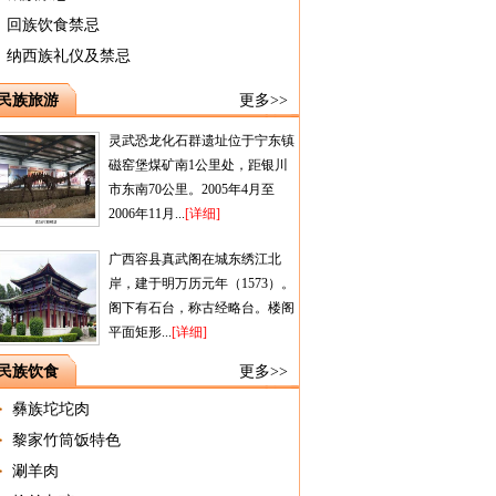
回族饮食禁忌
纳西族礼仪及禁忌
民族旅游
更多>>
灵武恐龙化石群遗址位于宁东镇
磁窑堡煤矿南1公里处，距银川
市东南70公里。2005年4月至
2006年11月...
[详细]
广西容县真武阁在城东绣江北
岸，建于明万历元年（1573）。
阁下有石台，称古经略台。楼阁
平面矩形...
[详细]
民族饮食
更多>>
彝族坨坨肉
黎家竹筒饭特色
涮羊肉