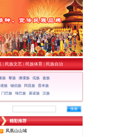
筑
|
民族文艺
|
民族体育
|
民族自治
傣族
黎族
傈僳族
佤族
畲族
仡佬族
锡伯族
阿昌族
普米族
门巴族
珞巴族
基诺族
汉族
搜索
精彩推荐
凤凰山山城