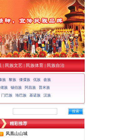
筑
|
民族文艺
|
民族体育
|
民族自治
傣族
黎族
傈僳族
佤族
畲族
仡佬族
锡伯族
阿昌族
普米族
门巴族
珞巴族
基诺族
汉族
搜索
精彩推荐
凤凰山山城