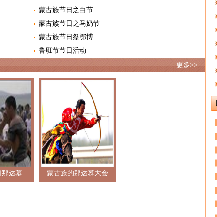
蒙古族节日之白节
蒙古族节日之马奶节
蒙古族节日祭鄂博
鲁班节节日活动
更多>>
日那达慕
蒙古族的那达慕大会