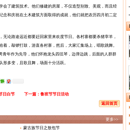
学会了建筑技术。他们修建的房屋，不仅造型别致、美观，而且经
纪念和庆祝在土木建筑方面取得的成就，他们就把农历四月初二定
，无论路途远近都要赶回家里来欢度节日。各村寨都要杀猪宰羊，
拾着，敲锣打鼓，游直各村寨，然后，大家汇集场上，唱歌跳舞。
由男青年作为先导，他们怀抱龙头四弦琴，边弹边跳，后面的人群群
队形多变，且歌且舞，场面十分活跃。
节日白节
下一篇：
鲁班节节日活动
返回首页
更多>>
蒙古族节日之敖包节