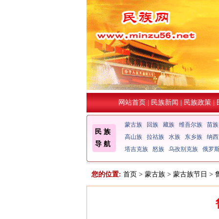
网站首页
|
民族新闻
|
民族政策
|
蒙古族
回族
藏族
维吾尔族
苗族
民 族
高山族
拉祜族
水族
东乡族
纳西
导 航
塔吉克族
怒族
乌孜别克族
俄罗
您的位置:
首页
>
蒙古族
>
蒙古族节日
>