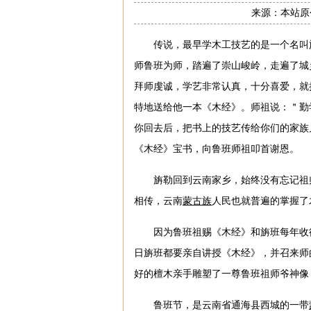
来源：本站原创
传说，最早学木工技艺的是一个名叫
师鲁班为师，踏遍了崇山峻岭，走遍了城
拜师虔诚，学艺非常认真，十分喜爱，就
特地送给他一本《木经》。师祖说：＂勤
你回去后，把书上的技艺传给你们的家族
《木经》宝书，向鲁班师祖叩首谢恩。
旃勒回到云南家乡，始终没有忘记祖
相传，云南
蒙古族
人民也就普遍的掌握了
因为鲁班祖赐《木经》和旃班每年收
日旃班都要亲自讲授《木经》，并召来师
好的檀木亲手雕塑了一尊鲁班祖师爷神像
鲁班节，是云南省通海县西城的一带