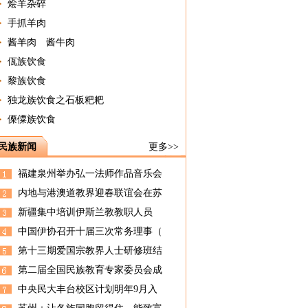
烩羊杂碎
手抓羊肉
酱羊肉 酱牛肉
佤族饮食
黎族饮食
独龙族饮食之石板粑粑
傈僳族饮食
民族新闻
更多>>
福建泉州举办弘一法师作品音乐会
内地与港澳道教界迎春联谊会在苏
新疆集中培训伊斯兰教教职人员
中国伊协召开十届三次常务理事（
第十三期爱国宗教界人士研修班结
第二届全国民族教育专家委员会成
中央民大丰台校区计划明年9月入