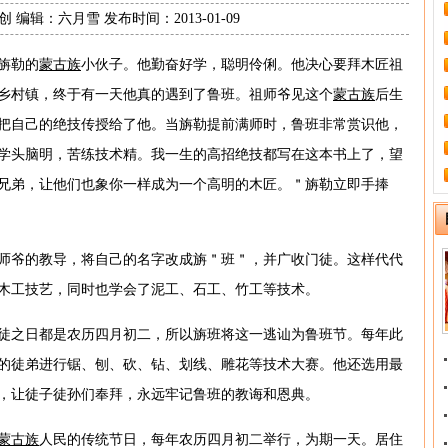
 编辑：六月雪 发布时间：2013-01-09
旃勒的
蒙古族
小伙子。他勤奋好学，聪明伶俐。他决心要拜木匠祖
乡村镇，终于有一天他真的遇到了鲁班。祖师爷见这个
蒙古族
后生
把自己的绝技传授给了他。当旃勒提前满师时，鲁班非常赏识他，
学头脑明，苦练技术精。我一生的高招绝技都写在这本书上了，望
兄弟，让他们也象你一样成为一个高明的木匠。＂旃勒立即手捧
师爷的教导，将自己的名字改成旃＂班＂，并广收门徒。这样代代
木工技艺，同时也学会了泥工、石工、竹工等技术。
徒之日都是农历四月初二，所以旃班将这一逃讪为鲁班节。每年此
的徒弟进行锯、刨、砍、钻、划线、雕花等技术大赛。他还选用最
，让徒子徒孙们奉拜，永远牢记鲁班的教诲和恩典。
蒙古族
人民的传统节日，每年农历四月初二举行，为期一天。居住