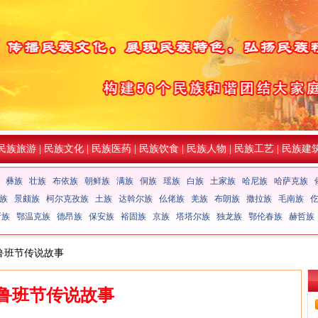
民族旅游
|
民族文化
|
民族医药
|
民族饮食
|
民族人物
|
民族工艺
|
民族建
彝族
壮族
布依族
朝鲜族
满族
侗族
瑶族
白族
土家族
哈尼族
哈萨克族
族
景颇族
柯尔克孜族
土族
达斡尔族
仫佬族
羌族
布朗族
撒拉族
毛南族
斯族
鄂温克族
德昂族
保安族
裕固族
京族
塔塔尔族
独龙族
鄂伦春族
赫哲族
 鲁班节传说故事
鲁班节传说故事