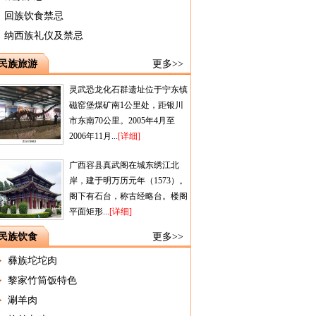
回族饮食禁忌
纳西族礼仪及禁忌
民族旅游
更多>>
灵武恐龙化石群遗址位于宁东镇
磁窑堡煤矿南1公里处，距银川
市东南70公里。2005年4月至
2006年11月...
[详细]
广西容县真武阁在城东绣江北
岸，建于明万历元年（1573）。
阁下有石台，称古经略台。楼阁
平面矩形...
[详细]
民族饮食
更多>>
彝族坨坨肉
黎家竹筒饭特色
涮羊肉