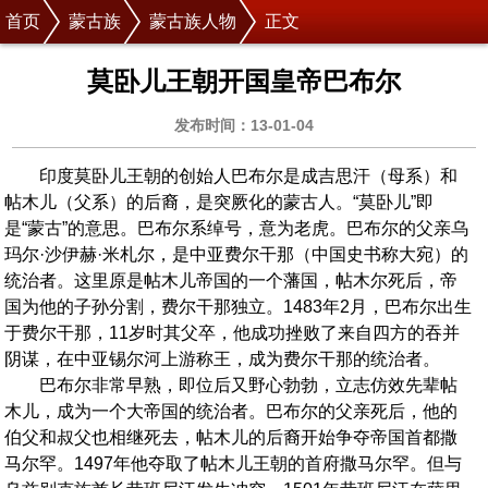
首页
蒙古族
蒙古族人物
正文
莫卧儿王朝开国皇帝巴布尔
发布时间：13-01-04
印度莫卧儿王朝的创始人巴布尔是成吉思汗（母系）和
帖木儿（父系）的后裔，是突厥化的蒙古人。“莫卧儿”即
是“蒙古”的意思。巴布尔系绰号，意为老虎。巴布尔的父亲乌
玛尔·沙伊赫·米札尔，是中亚费尔干那（中国史书称大宛）的
统治者。这里原是帖木儿帝国的一个藩国，帖木尔死后，帝
国为他的子孙分割，费尔干那独立。1483年2月，巴布尔出生
于费尔干那，11岁时其父卒，他成功挫败了来自四方的吞并
阴谋，在中亚锡尔河上游称王，成为费尔干那的统治者。
巴布尔非常早熟，即位后又野心勃勃，立志仿效先辈帖
木儿，成为一个大帝国的统治者。巴布尔的父亲死后，他的
伯父和叔父也相继死去，帖木儿的后裔开始争夺帝国首都撒
马尔罕。1497年他夺取了帖木儿王朝的首府撒马尔罕。但与