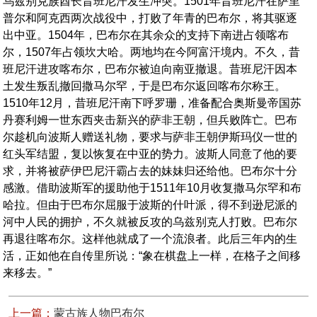
乌兹别克族酋长昔班尼汗发生冲突。1501年昔班尼汗在萨里
普尔和阿克西两次战役中，打败了年青的巴布尔，将其驱逐
出中亚。1504年，巴布尔在其余众的支持下南进占领喀布
尔，1507年占领坎大哈。两地均在今阿富汗境内。不久，昔
班尼汗进攻喀布尔，巴布尔被迫向南亚撤退。昔班尼汗因本
土发生叛乱撤回撒马尔罕，于是巴布尔返回喀布尔称王。
1510年12月，昔班尼汗南下呼罗珊，准备配合奥斯曼帝国苏
丹赛利姆一世东西夹击新兴的萨非王朝，但兵败阵亡。巴布
尔趁机向波斯人赠送礼物，要求与萨非王朝伊斯玛仪一世的
红头军结盟，复以恢复在中亚的势力。波斯人同意了他的要
求，并将被萨伊巴尼汗霸占去的妹妹归还给他。巴布尔十分
感激。借助波斯军的援助他于1511年10月收复撒马尔罕和布
哈拉。但由于巴布尔屈服于波斯的什叶派，得不到逊尼派的
河中人民的拥护，不久就被反攻的乌兹别克人打败。巴布尔
再退往喀布尔。这样他就成了一个流浪者。此后三年内的生
活，正如他在自传里所说：“象在棋盘上一样，在格子之间移
来移去。”
上一篇：
蒙古族人物巴布尔