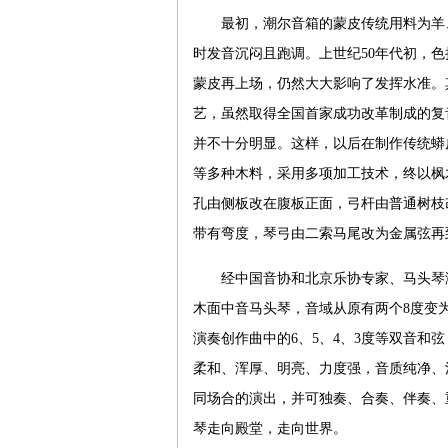
最初，潮尔音箱的蒙皮传统用料为羊
时发音沉闷且跑调。上世纪50年代初，
蒙皮再上场，仍然大大影响了发挥水准。
艺，虽然取得全国首家成功改革制成的复
并不十分明显。这样，以后在制作传统蟒
等多种木料，采用多项加工技术，终以枫
孔由侧板改在腹板正面，弓杆由普通树枝
带有弯度，琴弓由二索马尾改为金属弦再
经中国音协和北京乐协专家、马头琴演
木面中音马头琴，音域从原有两个8度变
演奏创作曲中的6、5、4、3度等双音
柔和、浑厚、明亮、力度强，音质纯净、
同场合的演出，并可独奏、合奏、伴奏、
琴走向殿堂，走向世界。