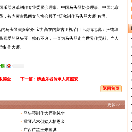
国乐器改革制作专业委员会理事、中国马头琴协会理事、中国北京
员，被内蒙古民间文艺协会授予“研究制作马头琴大师”称号。
著名的马头琴演奏家齐·宝力高在内蒙古卫视节目上动情地说：张纯华
民喜爱的马头琴，痴心不改，一直为马头琴走向世界作贡献。当人
位制作大师。
哏德全
下一篇：
黎族乐器传承人黄照安
返回首页
更多>>
马头琴制作大师张纯华
擂琴艺术创始人柏恩金
广西芦笙王朱国谋