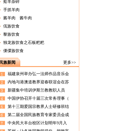
烩羊杂碎
手抓羊肉
酱羊肉 酱牛肉
佤族饮食
黎族饮食
独龙族饮食之石板粑粑
傈僳族饮食
民族新闻
更多>>
福建泉州举办弘一法师作品音乐会
内地与港澳道教界迎春联谊会在苏
新疆集中培训伊斯兰教教职人员
中国伊协召开十届三次常务理事（
第十三期爱国宗教界人士研修班结
第二届全国民族教育专家委员会成
中央民大丰台校区计划明年9月入