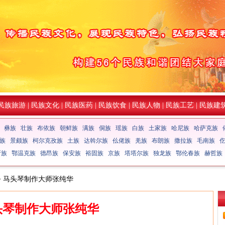
民族旅游
|
民族文化
|
民族医药
|
民族饮食
|
民族人物
|
民族工艺
|
民族建
彝族
壮族
布依族
朝鲜族
满族
侗族
瑶族
白族
土家族
哈尼族
哈萨克族
族
景颇族
柯尔克孜族
土族
达斡尔族
仫佬族
羌族
布朗族
撒拉族
毛南族
斯族
鄂温克族
德昂族
保安族
裕固族
京族
塔塔尔族
独龙族
鄂伦春族
赫哲族
> 马头琴制作大师张纯华
头琴制作大师张纯华