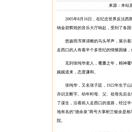
来源：本站原创
2005年8月16日，在纪念世界反
纳金碧辉煌的音乐大厅响起，受到了各国
悠扬而浑厚清晰的马头琴声，展示着
走西口的人有着半个多世纪的情愫因缘，
见到张纯华老人，耄耋之年，精神矍
娓娓道来，态度谦和。
张纯华，又名张子廷，1922年生
亦识文断字。幼年时母、父、祖母先后去世
了谋生，沿着前人走西口的道路，经过半
地有名的“德余泉”商号大掌柜兰银余是相
院。