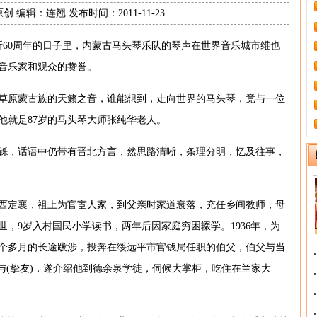
 编辑：连翘 发布时间：2011-11-23
法西斯60周年的日子里，内蒙古马头琴乐队的琴声在世界音乐城市维也
音乐家和观众的赞誉。
草原
蒙古族
的天籁之音，谁能想到，走向世界的马头琴，竟与一位
他就是87岁的马头琴大师张纯华老人。
铄，话语中仍带有晋北方言，然思路清晰，条理分明，忆及往事，
于山西定襄，祖上为官宦人家，到父亲时家道衰落，充任乡间教师，母
，9岁入村国民小学读书，两年后因家庭穷困辍学。1936年，为
个多月的长途跋涉，投奔在绥远平市官钱局任职的伯父，伯父与当
与(挚友)，遂介绍他到德余泉学徒，伺候大掌柜，吃住在兰家大