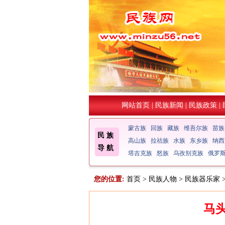
网站首页
|
民族新闻
|
民族政策
|
蒙古族
回族
藏族
维吾尔族
苗族
民 族
高山族
拉祜族
水族
东乡族
纳西
导 航
塔吉克族
怒族
乌孜别克族
俄罗
您的位置:
首页
>
民族人物
>
民族器乐家
马