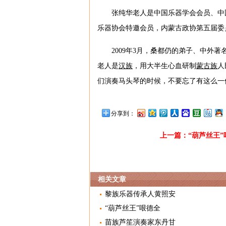
张纯华老人是中国乐器学会会员、中
乐器协会特邀会员，内蒙古政协第五届委
2009年3月，桑都仍的弟子、中外
老人是
汉族
，用大半生心血研制
蒙古族
人
们演奏马头琴的时候，不要忘了有这么一
分享到：
上一篇：
“葫芦丝王”
相关文章
黎族乐器传承人黄照安
“葫芦丝王”哏德全
苗族芦笙演奏家东丹甘