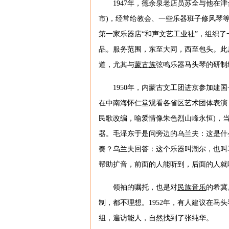
1947年，德余泉老店员苏全与他在
市)，经常给教会、一些乐器班子修风琴等
第一家乐器店“和声文艺工业社”，组织
品。服务范围，东至大同，西至包头。此后
道，尤其与
蒙古族
弦鸣乐器马头琴的研制
1950年，内蒙古文工团进京参加建
在中南海怀仁堂观看各省区艺术团体表演
民歌改编，喻爱情像朱色烈山峰永恒)，
器。毛泽东于是问旁边的乌兰夫：这是什
奏？乌兰夫回答：这个乐器叫潮尔，也叫
帮助扩音，前面的人能听到，后面的人就
领袖的嘱托，也是对
民族音乐
的希冀
制，都不理想。1952年，有人建议在马
组，遍访能人，自然找到了张纯华。