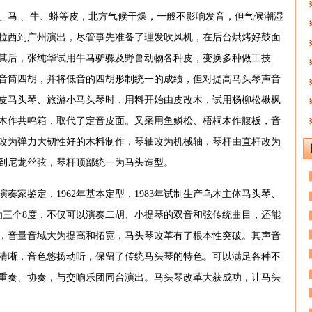
、马 、牛、蟒等皮，北方气候干燥，一般不影响发音，但气候潮湿
色拉西到广州演出，尽管事先准备了理发吹风机，在后台烘烤好鼓面
其后，张纯华试用牛马驴骡及野兽动物各种皮，变换多种做工技
音筒四胡，并将低音的四胡形制统一的成绩，但对提高马头琴声音
皮马头琴、旅游小马头琴时，用料开始由皮改木，试用杨柳松楸枫
木作共鸣箱，取代了定音皮面。又采用鱼鳞松、梧桐木作腹板，音
改为弹力大韧性好的木料制作，琴轴改为机械轴，琴杆由直杆改为
到尼龙丝弦，琴杆顶部统一为马头造型。
奏家鉴定，1962年基本定型，1983年试制生产乌木主体马头琴、
为三个8度，不仅可以演奏二胡、小提琴的双音和弦传统曲目，还能
和弦，音量音域大为提高和拓宽，马头琴改革有了根本性突破。其声音
清晰，音色悠扬动听，保留了传统马头琴的特色。可以满足各种不
重奏、协奏，与交响乐团同台演出。马头琴改革大获成功，让马头