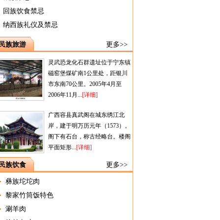
回族饮食禁忌
纳西族礼仪及禁忌
民族旅游
更多>>
灵武恐龙化石群遗址位于宁东镇
磁窑堡煤矿南1公里处，距银川
市东南70公里。2005年4月至
2006年11月...
[详细]
广西容县真武阁在城东绣江北
岸，建于明万历元年（1573）。
阁下有石台，称古经略台。楼阁
平面矩形...
[详细]
民族饮食
更多>>
彝族坨坨肉
黎家竹筒饭特色
涮羊肉