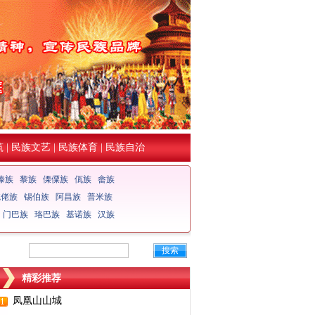
筑
|
民族文艺
|
民族体育
|
民族自治
傣族
黎族
傈僳族
佤族
畲族
仡佬族
锡伯族
阿昌族
普米族
门巴族
珞巴族
基诺族
汉族
搜索
精彩推荐
凤凰山山城