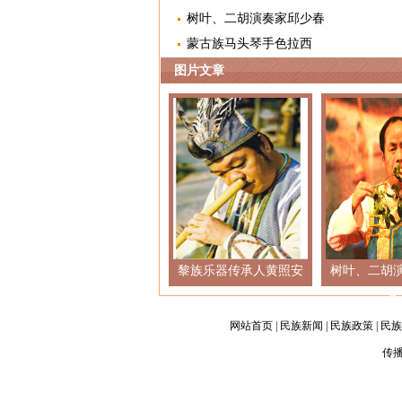
树叶、二胡演奏家邱少春
蒙古族马头琴手色拉西
图片文章
黎族乐器传承人黄照安
树叶、二胡
春
网站首页
|
民族新闻
|
民族政策
|
民族
传