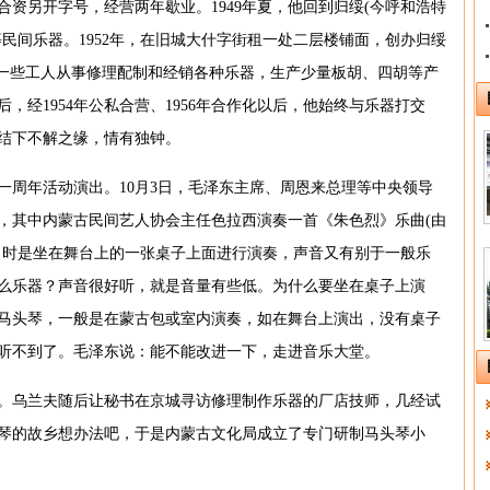
津合资另开字号，经营两年歇业。1949年夏，他回到归绥(今呼和浩特
民间乐器。1952年，在旧城大什字街租一处二层楼铺面，创办归绥
了一些工人从事修理配制和经销各种乐器，生产少量板胡、四胡等产
，经1954年公私合营、1956年合作化以后，他始终与乐器打交
结下不解之缘，情有独钟。
国一周年活动演出。10月3日，毛泽东主席、周恩来总理等中央领导
，其中内蒙古民间艺人协会主任色拉西演奏一首《朱色烈》乐曲(由
当时是坐在舞台上的一张桌子上面进行演奏，声音又有别于一般乐
么乐器？声音很好听，就是音量有些低。为什么要坐在桌子上演
马头琴，一般是在蒙古包或室内演奏，如在舞台上演出，没有桌子
听不到了。毛泽东说：能不能改进一下，走进音乐大堂。
。乌兰夫随后让秘书在京城寻访修理制作乐器的厂店技师，几经试
头琴的故乡想办法吧，于是内蒙古文化局成立了专门研制马头琴小